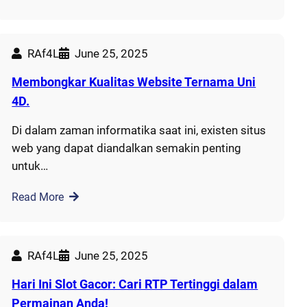
RAf4L
June 25, 2025
Membongkar Kualitas Website Ternama Uni
4D.
Di dalam zaman informatika saat ini, existen situs
web yang dapat diandalkan semakin penting
untuk…
Read More
RAf4L
June 25, 2025
Hari Ini Slot Gacor: Cari RTP Tertinggi dalam
Permainan Anda!