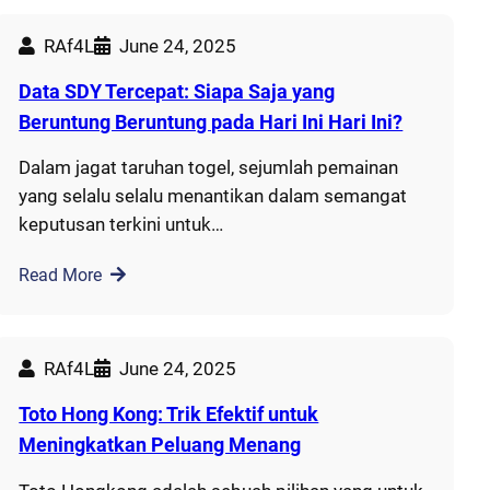
RAf4L
June 24, 2025
Data SDY Tercepat: Siapa Saja yang
Beruntung Beruntung pada Hari Ini Hari Ini?
Dalam jagat taruhan togel, sejumlah pemainan
yang selalu selalu menantikan dalam semangat
keputusan terkini untuk…
Read More
RAf4L
June 24, 2025
Toto Hong Kong: Trik Efektif untuk
Meningkatkan Peluang Menang