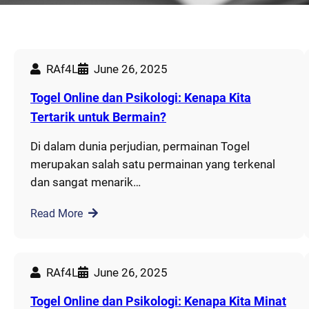
RAf4L
June 26, 2025
Togel Online dan Psikologi: Kenapa Kita
Tertarik untuk Bermain?
Di dalam dunia perjudian, permainan Togel
merupakan salah satu permainan yang terkenal
dan sangat menarik…
Read More
RAf4L
June 26, 2025
Togel Online dan Psikologi: Kenapa Kita Minat