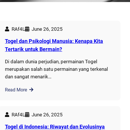
RAf4L
June 26, 2025
Togel dan Psikologi Manusia: Kenapa Kita
Tertarik untuk Bermain?
Di dalam dunia perjudian, permainan Togel
merupakan salah satu permainan yang terkenal
dan sangat menarik…
Read More
RAf4L
June 26, 2025
Togel di Indonesia: Riwayat dan Evolusinya