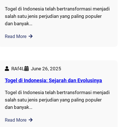
Togel di Indonesia telah bertransformasi menjadi
salah satu jenis perjudian yang paling populer
dan banyak…
Read More
RAf4L
June 26, 2025
Togel di Indonesia: Sejarah dan Evolusinya
Togel di Indonesia telah bertransformasi menjadi
salah satu jenis perjudian yang paling populer
dan banyak…
Read More