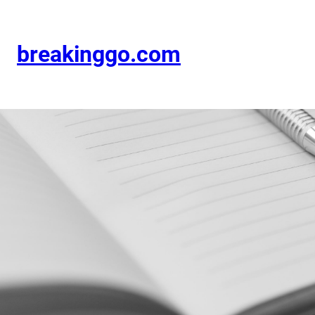
Skip
to
content
breakinggo.com