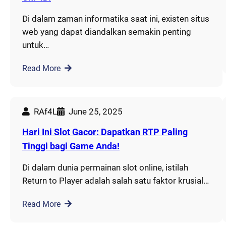
Di dalam zaman informatika saat ini, existen situs
web yang dapat diandalkan semakin penting
untuk…
Read More
RAf4L
June 25, 2025
Hari Ini Slot Gacor: Dapatkan RTP Paling
Tinggi bagi Game Anda!
Di dalam dunia permainan slot online, istilah
Return to Player adalah salah satu faktor krusial…
Read More