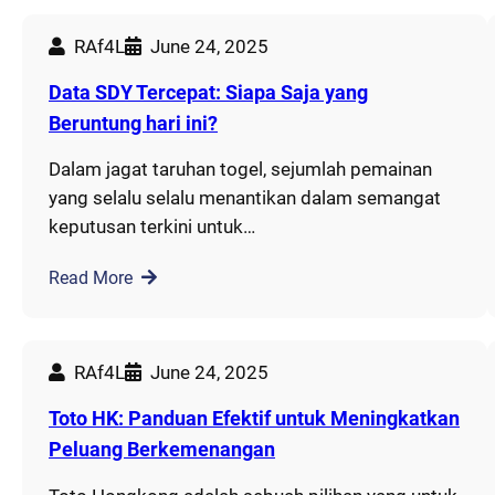
RAf4L
June 24, 2025
Data SDY Tercepat: Siapa Saja yang
Beruntung hari ini?
Dalam jagat taruhan togel, sejumlah pemainan
yang selalu selalu menantikan dalam semangat
keputusan terkini untuk…
Read More
RAf4L
June 24, 2025
Toto HK: Panduan Efektif untuk Meningkatkan
Peluang Berkemenangan