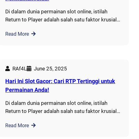
Di dalam dunia permainan slot online, istilah
Return to Player adalah salah satu faktor krusial…
Read More
RAf4L
June 25, 2025
Hari Ini Slot Gacor: Cari RTP Tertinggi untuk
Permainan Anda!
Di dalam dunia permainan slot online, istilah
Return to Player adalah salah satu faktor krusial…
Read More