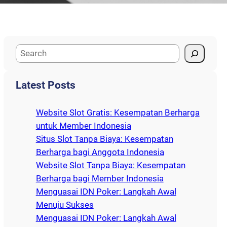
S
e
a
Latest Posts
r
c
Website Slot Gratis: Kesempatan Berharga
h
untuk Member Indonesia
Situs Slot Tanpa Biaya: Kesempatan
Berharga bagi Anggota Indonesia
Website Slot Tanpa Biaya: Kesempatan
Berharga bagi Member Indonesia
Menguasai IDN Poker: Langkah Awal
Menuju Sukses
Menguasai IDN Poker: Langkah Awal