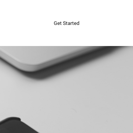
Get Started