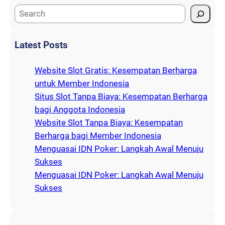
S
e
a
Latest Posts
r
c
Website Slot Gratis: Kesempatan Berharga
h
untuk Member Indonesia
Situs Slot Tanpa Biaya: Kesempatan Berharga
bagi Anggota Indonesia
Website Slot Tanpa Biaya: Kesempatan
Berharga bagi Member Indonesia
Menguasai IDN Poker: Langkah Awal Menuju
Sukses
Menguasai IDN Poker: Langkah Awal Menuju
Sukses