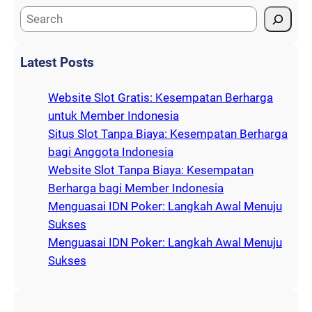
S
e
a
Latest Posts
r
c
Website Slot Gratis: Kesempatan Berharga
h
untuk Member Indonesia
Situs Slot Tanpa Biaya: Kesempatan Berharga
bagi Anggota Indonesia
Website Slot Tanpa Biaya: Kesempatan
Berharga bagi Member Indonesia
Menguasai IDN Poker: Langkah Awal Menuju
Sukses
Menguasai IDN Poker: Langkah Awal Menuju
Sukses