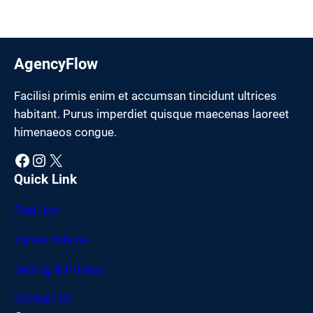
AgencyFlow
Facilisi primis enim et accumsan tincidunt ultrices
habitant. Purus imperdiet quisque maecenas laoreet
himenaeos congue.
Facebook
Instagram
X
Quick Link
Find Job
Career Advice
Setting & Privacy
Contact Us