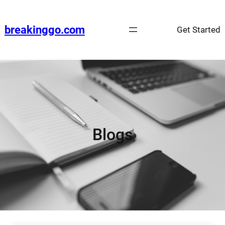
Skip
to
breakinggo.com
Get Started
content
Blogs