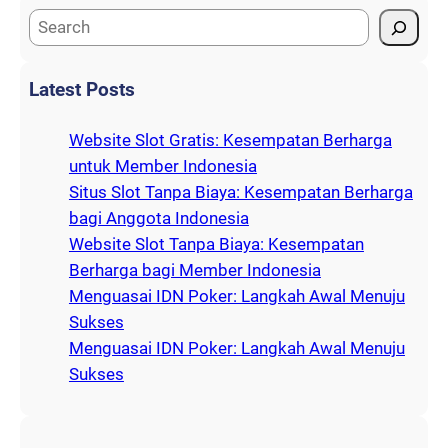
S
e
a
Latest Posts
r
c
Website Slot Gratis: Kesempatan Berharga
h
untuk Member Indonesia
Situs Slot Tanpa Biaya: Kesempatan Berharga
bagi Anggota Indonesia
Website Slot Tanpa Biaya: Kesempatan
Berharga bagi Member Indonesia
Menguasai IDN Poker: Langkah Awal Menuju
Sukses
Menguasai IDN Poker: Langkah Awal Menuju
Sukses