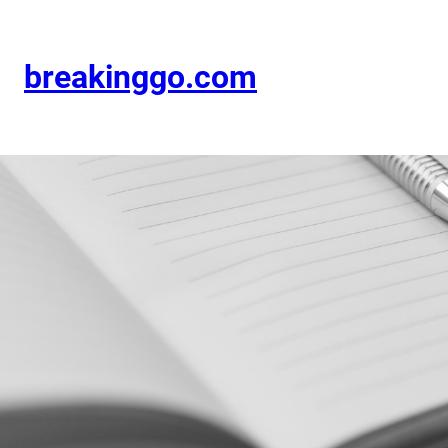
Skip
to
content
breakinggo.com