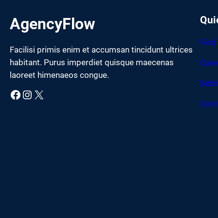
Qui
AgencyFlow
Find
Facilisi primis enim et accumsan tincidunt ultrices
habitant. Purus imperdiet quisque maecenas
Care
laoreet himenaeos congue.
Sett
Facebook
Instagram
X
Cont