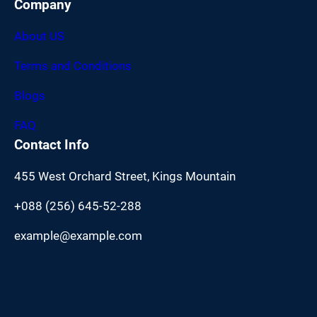
Company
About US
Terms and Conditions
Blogs
FAQ
Contact Info
455 West Orchard Street, Kings Mountain
+088 (256) 645-52-288
example@example.com