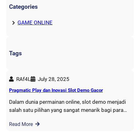
Categories
GAME ONLINE
Tags
RAf4L
July 28, 2025
Pragmatic Play dan Inovasi Slot Demo Gacor
Dalam dunia permainan online, slot demo menjadi
salah satu pilihan yang sangat menarik bagi para…
Read More