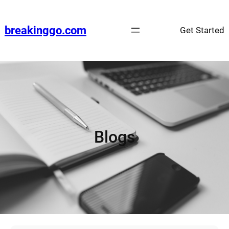
Skip
to
breakinggo.com
Get Started
content
Blogs