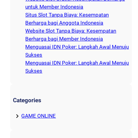
h
untuk Member Indonesia
Situs Slot Tanpa Biaya: Kesempatan
Berharga bagi Anggota Indonesia
Website Slot Tanpa Biaya: Kesempatan
Berharga bagi Member Indonesia
Menguasai IDN Poker: Langkah Awal Menuju
Sukses
Menguasai IDN Poker: Langkah Awal Menuju
Sukses
Categories
GAME ONLINE