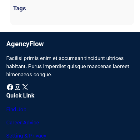
Tags
AgencyFlow
Facilisi primis enim et accumsan tincidunt ultrices
habitant. Purus imperdiet quisque maecenas laoreet
himenaeos congue.
Facebook
Instagram
X
Quick Link
Find Job
Career Advice
Setting & Privacy