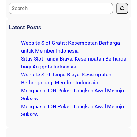
S
e
a
Latest Posts
r
c
Website Slot Gratis: Kesempatan Berharga
h
untuk Member Indonesia
Situs Slot Tanpa Biaya: Kesempatan Berharga
bagi Anggota Indonesia
Website Slot Tanpa Biaya: Kesempatan
Berharga bagi Member Indonesia
Menguasai IDN Poker: Langkah Awal Menuju
Sukses
Menguasai IDN Poker: Langkah Awal Menuju
Sukses