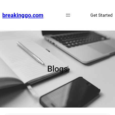
Skip
to
breakinggo.com
Get Started
content
Blogs