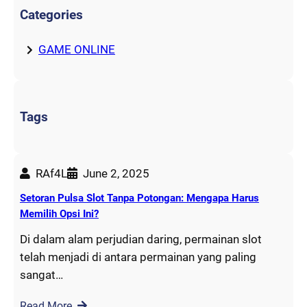
Categories
GAME ONLINE
Tags
RAf4L
June 2, 2025
Setoran Pulsa Slot Tanpa Potongan: Mengapa Harus
Memilih Opsi Ini?
Di dalam alam perjudian daring, permainan slot
telah menjadi di antara permainan yang paling
sangat…
Read More