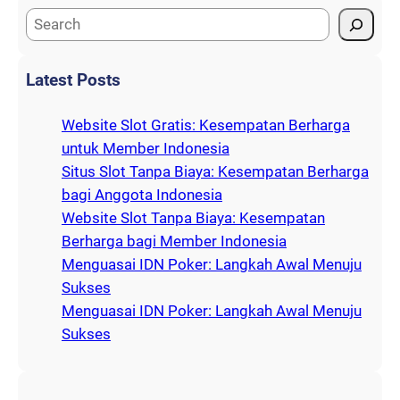
S
e
a
Latest Posts
r
c
Website Slot Gratis: Kesempatan Berharga
h
untuk Member Indonesia
Situs Slot Tanpa Biaya: Kesempatan Berharga
bagi Anggota Indonesia
Website Slot Tanpa Biaya: Kesempatan
Berharga bagi Member Indonesia
Menguasai IDN Poker: Langkah Awal Menuju
Sukses
Menguasai IDN Poker: Langkah Awal Menuju
Sukses