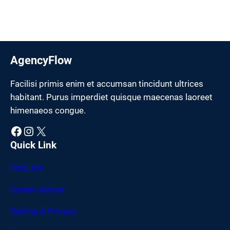
AgencyFlow
Facilisi primis enim et accumsan tincidunt ultrices
habitant. Purus imperdiet quisque maecenas laoreet
himenaeos congue.
Facebook
Instagram
X
Quick Link
Find Job
Career Advice
Setting & Privacy