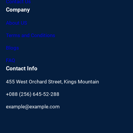
Contact Us
Company
About US
Terms and Conditions
Blogs
FAQ
Contact Info
455 West Orchard Street, Kings Mountain
+088 (256) 645-52-288
example@example.com