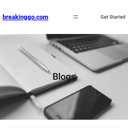
Skip
to
breakinggo.com
Get Started
content
Blogs