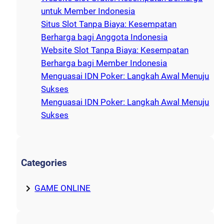
h
untuk Member Indonesia
Situs Slot Tanpa Biaya: Kesempatan
Berharga bagi Anggota Indonesia
Website Slot Tanpa Biaya: Kesempatan
Berharga bagi Member Indonesia
Menguasai IDN Poker: Langkah Awal Menuju
Sukses
Menguasai IDN Poker: Langkah Awal Menuju
Sukses
Categories
GAME ONLINE