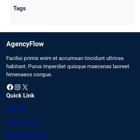
Tags
AgencyFlow
Facilisi primis enim et accumsan tincidunt ultrices
habitant. Purus imperdiet quisque maecenas laoreet
himenaeos congue.
Facebook
Instagram
X
Quick Link
Find Job
Career Advice
Setting & Privacy