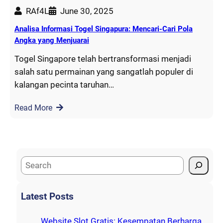
RAf4L
June 30, 2025
Analisa Informasi Togel Singapura: Mencari-Cari Pola
Angka yang Menjuarai
Togel Singapore telah bertransformasi menjadi
salah satu permainan yang sangatlah populer di
kalangan pecinta taruhan…
Read More
S
e
a
Latest Posts
r
c
Website Slot Gratis: Kesempatan Berharga