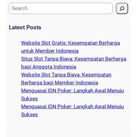
S
e
a
Latest Posts
r
c
Website Slot Gratis: Kesempatan Berharga
h
untuk Member Indonesia
Situs Slot Tanpa Biaya: Kesempatan Berharga
bagi Anggota Indonesia
Website Slot Tanpa Biaya: Kesempatan
Berharga bagi Member Indonesia
Menguasai IDN Poker: Langkah Awal Menuju
Sukses
Menguasai IDN Poker: Langkah Awal Menuju
Sukses