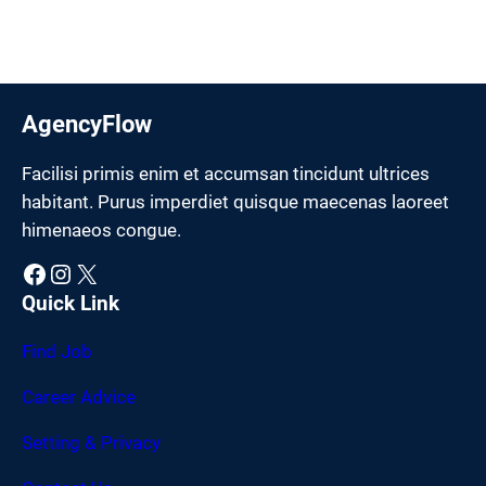
AgencyFlow
Facilisi primis enim et accumsan tincidunt ultrices
habitant. Purus imperdiet quisque maecenas laoreet
himenaeos congue.
Facebook
Instagram
X
Quick Link
Find Job
Career Advice
Setting & Privacy