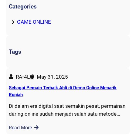
Categories
GAME ONLINE
Tags
RAf4L
May 31, 2025
Sebagai Pemain Terbaik Ahli di Demo Online Menarik
Rupiah
Di dalam era digital saat semakin pesat, permainan
daring online sudah menjadi salah satu metode…
Read More