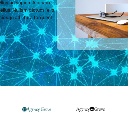
llus ac sapien. Aliquam
 tellus. Nullam dictum felis
ciosqu ad litora torquent