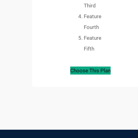
Third
Feature
Fourth
Feature
Fifth
Choose This Plan