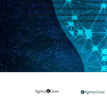
Praesent nonummy mi in odio. Morbi mollis te
lorem ante, dapibus in, viverra quis, feugiat a,
eu pede mollis pretium. Class aptent taciti so
per conubia nostra, per inceptos hymenaeos.
Read More