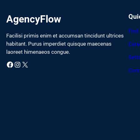
Qui
AgencyFlow
Find
Facilisi primis enim et accumsan tincidunt ultrices
habitant. Purus imperdiet quisque maecenas
Care
laoreet himenaeos congue.
Sett
Facebook
Instagram
X
Cont