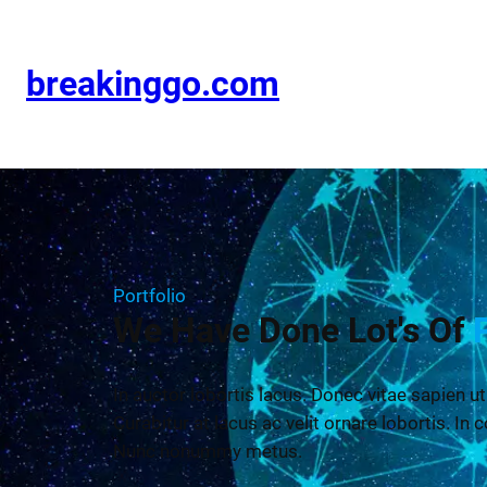
breakinggo.com
Portfolio
We Have Done Lot's Of
In auctor lobortis lacus. Donec vitae sapien ut
Curabitur at lacus ac velit ornare lobortis. In c
Nunc nonummy metus.