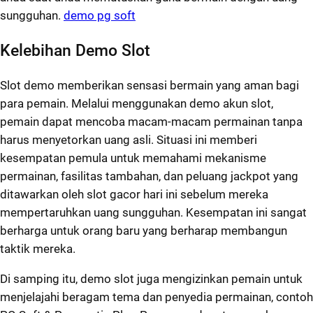
sungguhan.
demo pg soft
Kelebihan Demo Slot
Slot demo memberikan sensasi bermain yang aman bagi
para pemain. Melalui menggunakan demo akun slot,
pemain dapat mencoba macam-macam permainan tanpa
harus menyetorkan uang asli. Situasi ini memberi
kesempatan pemula untuk memahami mekanisme
permainan, fasilitas tambahan, dan peluang jackpot yang
ditawarkan oleh slot gacor hari ini sebelum mereka
mempertaruhkan uang sungguhan. Kesempatan ini sangat
berharga untuk orang baru yang berharap membangun
taktik mereka.
Di samping itu, demo slot juga mengizinkan pemain untuk
menjelajahi beragam tema dan penyedia permainan, contoh