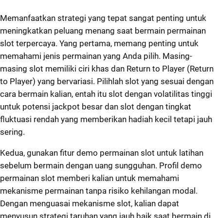
Memanfaatkan strategi yang tepat sangat penting untuk
meningkatkan peluang menang saat bermain permainan
slot terpercaya. Yang pertama, memang penting untuk
memahami jenis permainan yang Anda pilih. Masing-
masing slot memiliki ciri khas dan Return to Player (Return
to Player) yang bervariasi. Pilihlah slot yang sesuai dengan
cara bermain kalian, entah itu slot dengan volatilitas tinggi
untuk potensi jackpot besar dan slot dengan tingkat
fluktuasi rendah yang memberikan hadiah kecil tetapi jauh
sering.
Kedua, gunakan fitur demo permainan slot untuk latihan
sebelum bermain dengan uang sungguhan. Profil demo
permainan slot memberi kalian untuk memahami
mekanisme permainan tanpa risiko kehilangan modal.
Dengan menguasai mekanisme slot, kalian dapat
menyusun strategi taruhan yang jauh baik saat bermain di