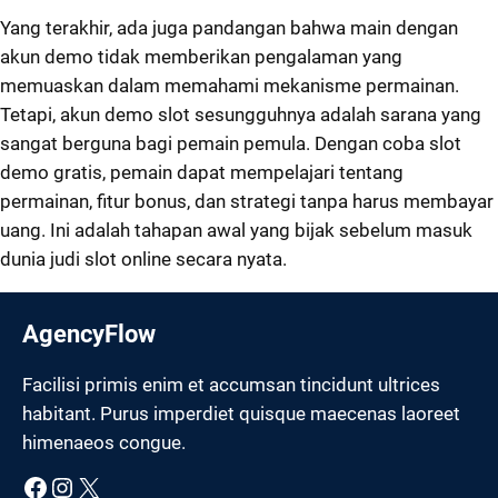
Yang terakhir, ada juga pandangan bahwa main dengan
akun demo tidak memberikan pengalaman yang
memuaskan dalam memahami mekanisme permainan.
Tetapi, akun demo slot sesungguhnya adalah sarana yang
sangat berguna bagi pemain pemula. Dengan coba slot
demo gratis, pemain dapat mempelajari tentang
permainan, fitur bonus, dan strategi tanpa harus membayar
uang. Ini adalah tahapan awal yang bijak sebelum masuk
dunia judi slot online secara nyata.
AgencyFlow
Facilisi primis enim et accumsan tincidunt ultrices
habitant. Purus imperdiet quisque maecenas laoreet
himenaeos congue.
Facebook
Instagram
X