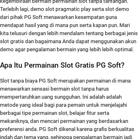
kegembiraan bermain permainan slot tanpa tantangan.
Terlebih lagi, demo slot pragmatic play serta slot demo
dari pihak PG Soft menawarkan kesempatan guna
mendapat hasil yang di mana pun serta kapan pun. Mari
kita telusuri dengan lebih mendalam tentang berbagai jenis
slot gratis dan bagaimana Anda dapat menggunakan akun
demo agar pengalaman bermain yang lebih lebih optimal.
Apa Itu Permainan Slot Gratis PG Soft?
Slot tanpa biaya PG Soft merupakan permainan di mana
menawarkan sensasi bermain slot tanpa harus
mempertaruhkan uang sungguhan. Ini adalah adalah
metode yang ideal bagi para pemain untuk menjelajahi
berbagai tipe permainan slot, belajar fitur serta
mekaniknya, dan mencari permainan yang berdasarkan
preferensi anda. PG Soft dikenal karena grafis berkualitas
indah dan tema yang, sehingga pengalaman bermain jadi