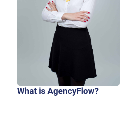
What is AgencyFlow?
Purus fringilla conubia cubilia eros laoreet
ex accumsan ut cursus. Laoreet at elit augue
dapibus morbi dictumst et aliquet. Euismod
risus quam montes id hendrerit laoreet