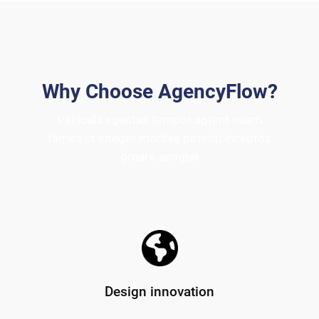
Why Choose AgencyFlow?
Vehicula egestas tempor aptent etiam
fames ut integer montes potenti inceptos
ornare semper
Design innovation