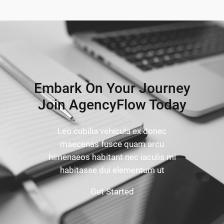
Embark On Your Journey
Join AgencyFlow Today
Leo cubilia vehicula ex donec
maecenas fusce quam arcu
himenaeos habitant nec iaculis mi
habitasse dui elementum ut
Get Started