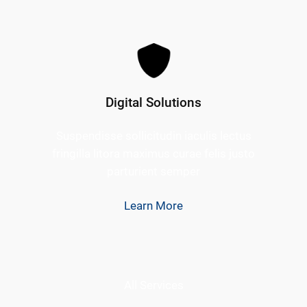
Digital Solutions
Suspendisse sollicitudin iaculis lectus
fringilla litora maximus curae felis justo
parturient semper
Learn More
All Services