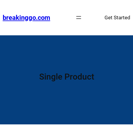
Skip
to
breakinggo.com
Get Started
content
Single Product