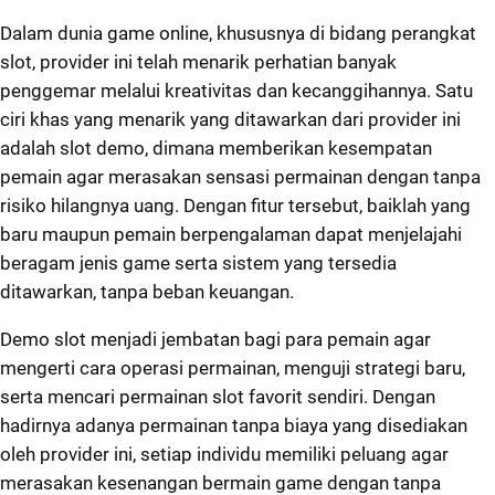
Skip
Dalam dunia game online, khususnya di bidang perangkat
to
slot, provider ini telah menarik perhatian banyak
content
penggemar melalui kreativitas dan kecanggihannya. Satu
ciri khas yang menarik yang ditawarkan dari provider ini
adalah slot demo, dimana memberikan kesempatan
pemain agar merasakan sensasi permainan dengan tanpa
risiko hilangnya uang. Dengan fitur tersebut, baiklah yang
baru maupun pemain berpengalaman dapat menjelajahi
beragam jenis game serta sistem yang tersedia
ditawarkan, tanpa beban keuangan.
Demo slot menjadi jembatan bagi para pemain agar
mengerti cara operasi permainan, menguji strategi baru,
serta mencari permainan slot favorit sendiri. Dengan
hadirnya adanya permainan tanpa biaya yang disediakan
oleh provider ini, setiap individu memiliki peluang agar
merasakan kesenangan bermain game dengan tanpa