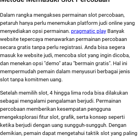
Dalam rangka mengakses permainan slot percobaan,
petaruh hanya perlu menemukan platform judi online yang
menyediakan opsi permainan.
pragmatic play
Banyak
website tepercaya menawarkan permainan percobaan
secara gratis tanpa perlu registrasi. Anda bisa segera
masuk ke website judi, mencoba slot yang ingin dicoba,
dan menekan opsi "demo" atau "bermain gratis". Hal ini
mempermudah pemain dalam menyusuri berbagai jenis
slot tanpa komitmen uang.
Setelah memilih slot, 4 hingga lima roda bisa dilakukan
sebagai mengalami pengalaman berjudi. Permainan
percobaan memberikan kesempatan pengguna
mengeksplorasi fitur slot, grafik, serta konsep seperti
ketika berjudi dengan uang sungguh-sungguh. Dengan
demikian, pemain dapat mengetahui taktik slot yang paling