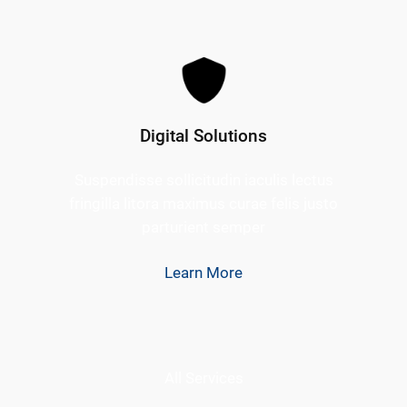
Digital Solutions
Suspendisse sollicitudin iaculis lectus
fringilla litora maximus curae felis justo
parturient semper
Learn More
All Services