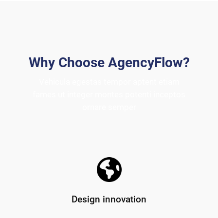
Why Choose AgencyFlow?
Vehicula egestas tempor aptent etiam
fames ut integer montes potenti inceptos
ornare semper
Design innovation