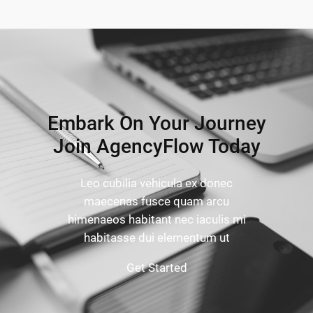
Embark On Your Journey
Join AgencyFlow Today
Leo cubilia vehicula ex donec
maecenas fusce quam arcu
himenaeos habitant nec iaculis mi
habitasse dui elementum ut
Get Started