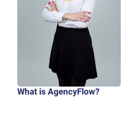
What is AgencyFlow?
Purus fringilla conubia cubilia eros laoreet
ex accumsan ut cursus. Laoreet at elit augue
dapibus morbi dictumst et aliquet. Euismod
risus quam montes id hendrerit laoreet