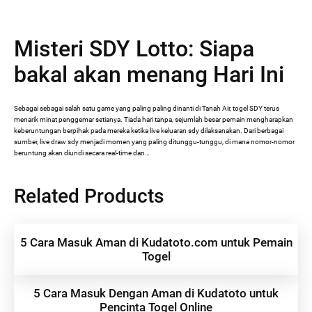
Misteri SDY Lotto: Siapa
bakal akan menang Hari Ini
Sebagai sebagai salah satu game yang paling paling dinanti di Tanah Air, togel SDY terus
menarik minat penggemar setianya. Tiada hari tanpa, sejumlah besar pemain mengharapkan
keberuntungan berpihak pada mereka ketika live keluaran sdy dilaksanakan. Dari berbagai
sumber, live draw sdy menjadi momen yang paling ditunggu-tunggu, di mana nomor-nomor
beruntung akan diundi secara real-time dan…
Related Products
5 Cara Masuk Aman di Kudatoto.com untuk Pemain
Togel
5 Cara Masuk Dengan Aman di Kudatoto untuk
Pencinta Togel Online