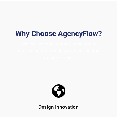
Why Choose AgencyFlow?
Vehicula egestas tempor aptent etiam
fames ut integer montes potenti inceptos
ornare semper
Design innovation