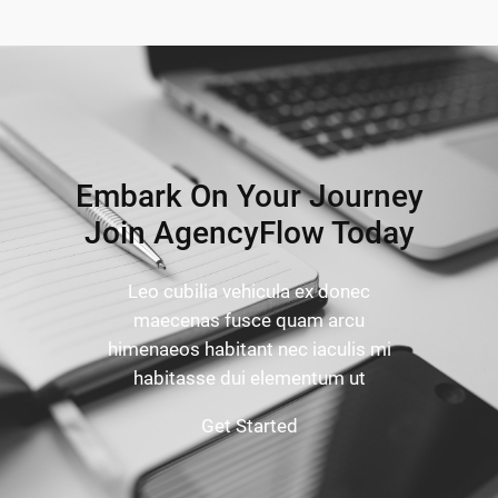
Embark On Your Journey
Join AgencyFlow Today
Leo cubilia vehicula ex donec
maecenas fusce quam arcu
himenaeos habitant nec iaculis mi
habitasse dui elementum ut
Get Started