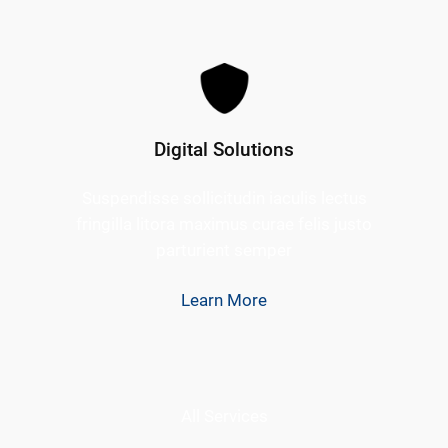
Digital Solutions
Suspendisse sollicitudin iaculis lectus
fringilla litora maximus curae felis justo
parturient semper
Learn More
All Services