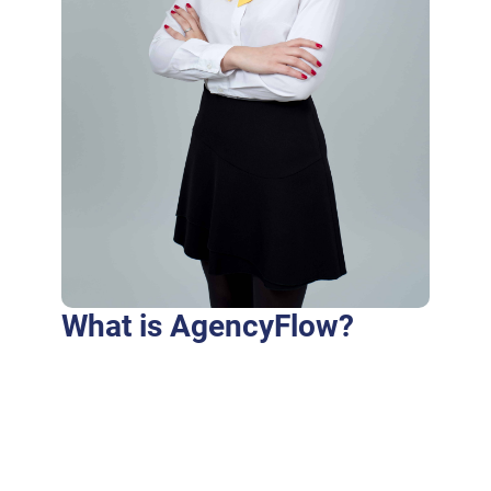
What is AgencyFlow?
Purus fringilla conubia cubilia eros laoreet
ex accumsan ut cursus. Laoreet at elit augue
dapibus morbi dictumst et aliquet. Euismod
risus quam montes id hendrerit laoreet