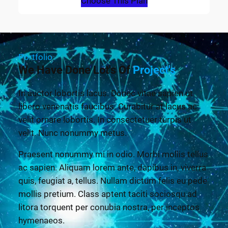
Choose This Plan
Portfolio
We Have Done Lot's Of
Project's
In auctor lobortis lacus. Donec vitae sapien ut
libero venenatis faucibus. Curabitur at lacus ac
velit ornare lobortis. In consectetuer turpis ut
velit. Nunc nonummy metus.
Praesent nonummy mi in odio. Morbi mollis tellus
ac sapien. Aliquam lorem ante, dapibus in, viverra
quis, feugiat a, tellus. Nullam dictum felis eu pede
mollis pretium. Class aptent taciti sociosqu ad
litora torquent per conubia nostra, per inceptos
hymenaeos.