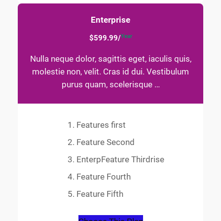
Enterprise
Year
$599.99/
Nulla neque dolor, sagittis eget, iaculis quis,
molestie non, velit. Cras id dui. Vestibulum
purus quam, scelerisque …
Features first
Feature Second
EnterpFeature Thirdrise
Feature Fourth
Feature Fifth