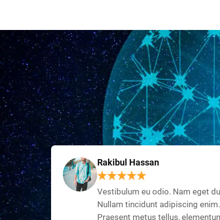
Rakibul Hassan
Vestibulum eu odio. Nam eget du
Nullam tincidunt adipiscing enim.
Praesent metus tellus, elementu