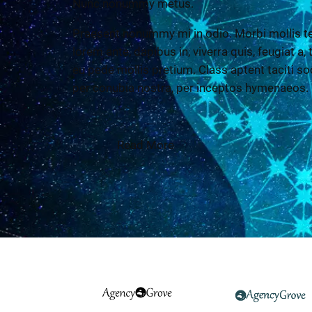
Nunc nonummy metus.
Praesent nonummy mi in odio. Morbi mollis te
lorem ante, dapibus in, viverra quis, feugiat a,
eu pede mollis pretium. Class aptent taciti so
per conubia nostra, per inceptos hymenaeos.
Read More