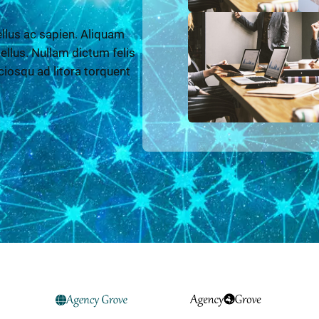
llus ac sapien. Aliquam
 tellus. Nullam dictum felis
ciosqu ad litora torquent