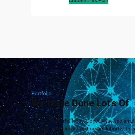
Choose This Plan
Portfolio
We Have Done Lot's Of
In auctor lobortis lacus. Donec vitae sapien ut
Curabitur at lacus ac velit ornare lobortis. In c