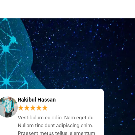
Rakibul Hassan
Vestibulum eu odio. Nam eget dui.
Nullam tincidunt adipiscing enim.
Praesent metus tellus, elementum