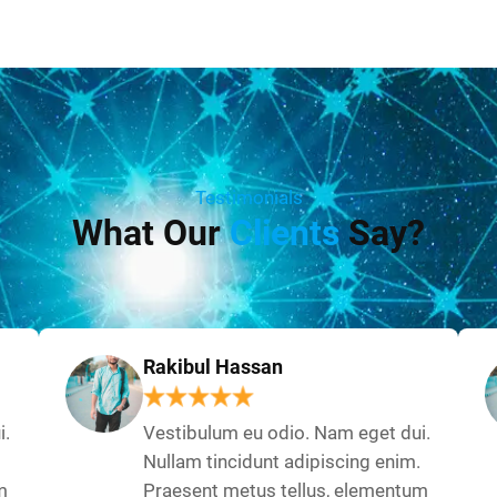
Testimonials
What Our
Clients
Say?
Rakibul Hassan
i.
Vestibulum eu odio. Nam eget dui.
Nullam tincidunt adipiscing enim.
m
Praesent metus tellus, elementum