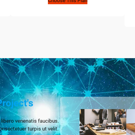
Choose This Plan
Project's
 libero venenatis faucibus.
onsectetuer turpis ut velit.