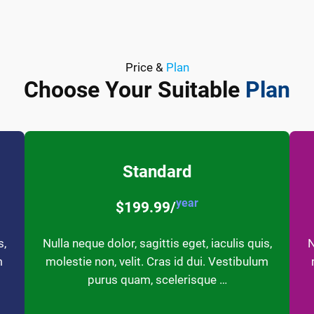
Price &
Plan
Choose Your Suitable
Plan
Standard
year
$199.99/
s,
Nulla neque dolor, sagittis eget, iaculis quis,
N
m
molestie non, velit. Cras id dui. Vestibulum
purus quam, scelerisque …