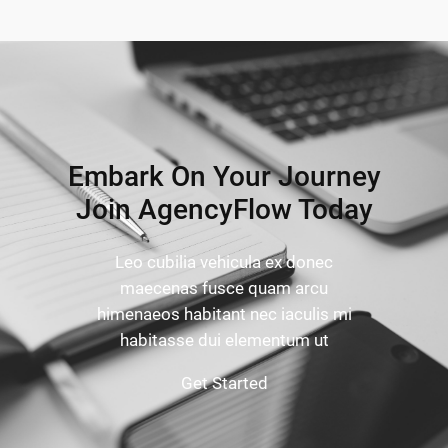
Embark On Your Journey
Join AgencyFlow Today
Leo cubilia vehicula ex donec
maecenas fusce quam arcu
himenaeos habitant nec iaculis mi
habitasse dui elementum ut
Get Started