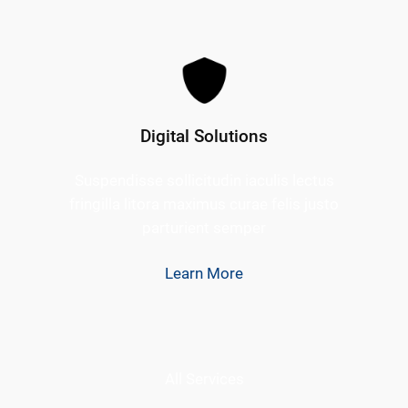
Digital Solutions
Suspendisse sollicitudin iaculis lectus
fringilla litora maximus curae felis justo
parturient semper
Learn More
All Services