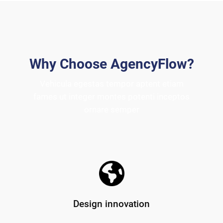
Why Choose AgencyFlow?
Vehicula egestas tempor aptent etiam
fames ut integer montes potenti inceptos
ornare semper
Design innovation