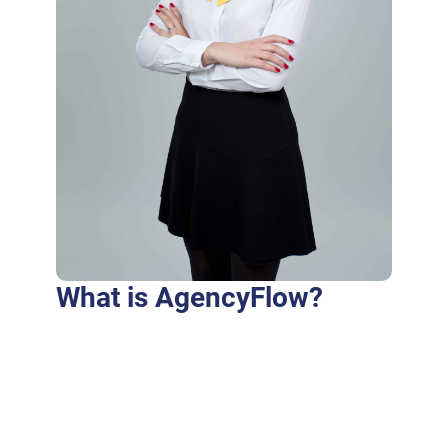
What is AgencyFlow?
Purus fringilla conubia cubilia eros laoreet
ex accumsan ut cursus. Laoreet at elit augue
dapibus morbi dictumst et aliquet. Euismod
risus quam montes id hendrerit laoreet