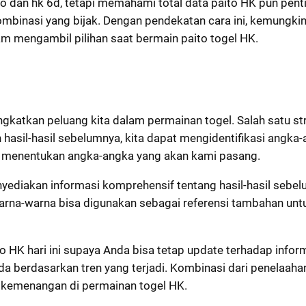
tto dan hk 6d, tetapi memahami total data paito HK pun pen
mbinasi yang bijak. Dengan pendekatan cara ini, kemungkin
m mengambil pilihan saat bermain paito togel HK.
katkan peluang kita dalam permainan togel. Salah satu str
hasil-hasil sebelumnya, kita dapat mengidentifikasi angka
uk menentukan angka-angka yang akan kami pasang.
nyediakan informasi komprehensif tentang hasil-hasil sebel
 warna-warna bisa digunakan sebagai referensi tambahan un
o HK hari ini supaya Anda bisa tetap update terhadap infor
nda berdasarkan tren yang terjadi. Kombinasi dari penelaah
n kemenangan di permainan togel HK.