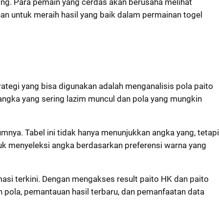
ting. Para pemain yang cerdas akan berusaha melihat
an untuk meraih hasil yang baik dalam permainan togel
ategi yang bisa digunakan adalah menganalisis pola paito
-angka yang sering lazim muncul dan pola yang mungkin
umnya. Tabel ini tidak hanya menunjukkan angka yang, tetapi
tuk menyeleksi angka berdasarkan preferensi warna yang
masi terkini. Dengan mengakses result paito HK dan paito
an pola, pemantauan hasil terbaru, dan pemanfaatan data