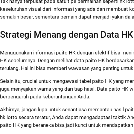
Tak hanya terpusat pada satu tipe permainan seperti hk lo
keseluruhan visual dari informasi yang ada dan membuat ko
semakin besar, sementara pemain dapat menjadi yakin dala
Strategi Menang dengan Data HK
Menggunakan informasi paito HK dengan efektif bisa mening
HK sebelumnya. Dengan melihat data paito HK berdasarkan 
terulang. Hal ini bisa memberi wawasan yang penting unt
Selain itu, crucial untuk mengawasi tabel paito HK yang me
juga menyajikan warna yang dari tiap hasil. Data paito HK
berpengaruh pada keberuntungan Anda.
Akhirnya, jangan lupa untuk senantiasa memantau hasil pait
hk lotto secara teratur, Anda dapat mengadaptasi taktik A
paito HK yang beraneka bisa jadi kunci untuk mendapatka