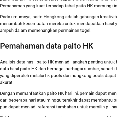
Pemahaman yang kuat terhadap tabel paito HK memungkinka
Pada umumnya, paito Hongkong adalah gabungan kreativitas
menambah kesempatan mereka untuk mendapatkan hasil yang
ampuh dalam memenangkan permainan togel.
Pemahaman data paito HK
Analisis data hasil paito HK menjadi langkah penting u
data hasil paito HK dari berbagai berbagai sumber, seperti
yang diperoleh melalui hk pools dan hongkong pools dapat
akurat.
Dengan memanfaatkan paito HK hari ini, pemain dapat menin
dari beberapa hari atau minggu terakhir dapat membantu pa
pun dapat menjadi referensi tambahan untuk memilih piliha