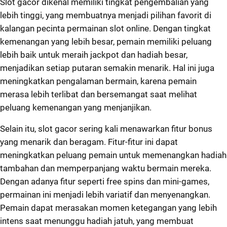
Slot gacor dikenal memiliki tingkat pengembalian yang
lebih tinggi, yang membuatnya menjadi pilihan favorit di
kalangan pecinta permainan slot online. Dengan tingkat
kemenangan yang lebih besar, pemain memiliki peluang
lebih baik untuk meraih jackpot dan hadiah besar,
menjadikan setiap putaran semakin menarik. Hal ini juga
meningkatkan pengalaman bermain, karena pemain
merasa lebih terlibat dan bersemangat saat melihat
peluang kemenangan yang menjanjikan.
Selain itu, slot gacor sering kali menawarkan fitur bonus
yang menarik dan beragam. Fitur-fitur ini dapat
meningkatkan peluang pemain untuk memenangkan hadiah
tambahan dan memperpanjang waktu bermain mereka.
Dengan adanya fitur seperti free spins dan mini-games,
permainan ini menjadi lebih variatif dan menyenangkan.
Pemain dapat merasakan momen ketegangan yang lebih
intens saat menunggu hadiah jatuh, yang membuat