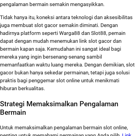
pengalaman bermain semakin mengasyikkan.
Tidak hanya itu, koneksi antara teknologi dan aksesibilitas
juga membuat slot gacor semakin diminati. Dengan
hadirnya platform seperti Warga88 dan Slot88, pemain
dapat dengan mudah menemukan link slot gacor dan
bermain kapan saja. Kemudahan ini sangat ideal bagi
mereka yang ingin bersenang-senang sambil
memanfaatkan waktu luang mereka. Dengan demikian, slot
gacor bukan hanya sekedar permainan, tetapi juga solusi
praktis bagi penggemar slot online untuk menikmati
hiburan berkualitas.
Strategi Memaksimalkan Pengalaman
Bermain
Untuk memaksimalkan pengalaman bermain slot online,
penting untuk memahami permainan yang Anda pilih.
Link