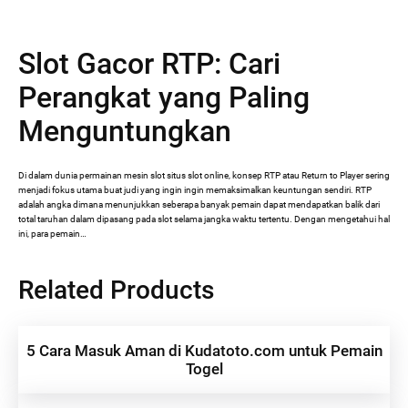
Slot Gacor RTP: Cari
Perangkat yang Paling
Menguntungkan
Di dalam dunia permainan mesin slot situs slot online, konsep RTP atau Return to Player sering
menjadi fokus utama buat judi yang ingin ingin memaksimalkan keuntungan sendiri. RTP
adalah angka dimana menunjukkan seberapa banyak pemain dapat mendapatkan balik dari
total taruhan dalam dipasang pada slot selama jangka waktu tertentu. Dengan mengetahui hal
ini, para pemain…
Related Products
5 Cara Masuk Aman di Kudatoto.com untuk Pemain
Togel