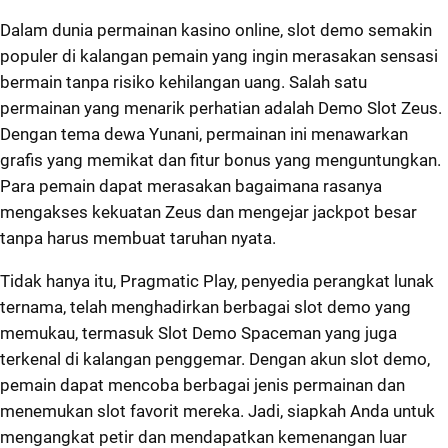
Skip
Dalam dunia permainan kasino online, slot demo semakin
to
populer di kalangan pemain yang ingin merasakan sensasi
content
bermain tanpa risiko kehilangan uang. Salah satu
permainan yang menarik perhatian adalah Demo Slot Zeus.
Dengan tema dewa Yunani, permainan ini menawarkan
grafis yang memikat dan fitur bonus yang menguntungkan.
Para pemain dapat merasakan bagaimana rasanya
mengakses kekuatan Zeus dan mengejar jackpot besar
tanpa harus membuat taruhan nyata.
Tidak hanya itu, Pragmatic Play, penyedia perangkat lunak
ternama, telah menghadirkan berbagai slot demo yang
memukau, termasuk Slot Demo Spaceman yang juga
terkenal di kalangan penggemar. Dengan akun slot demo,
pemain dapat mencoba berbagai jenis permainan dan
menemukan slot favorit mereka. Jadi, siapkah Anda untuk
mengangkat petir dan mendapatkan kemenangan luar