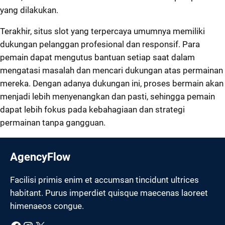
yang dilakukan.
Terakhir, situs slot yang terpercaya umumnya memiliki
dukungan pelanggan profesional dan responsif. Para
pemain dapat mengutus bantuan setiap saat dalam
mengatasi masalah dan mencari dukungan atas permainan
mereka. Dengan adanya dukungan ini, proses bermain akan
menjadi lebih menyenangkan dan pasti, sehingga pemain
dapat lebih fokus pada kebahagiaan dan strategi
permainan tanpa gangguan.
AgencyFlow
Facilisi primis enim et accumsan tincidunt ultrices
habitant. Purus imperdiet quisque maecenas laoreet
himenaeos congue.