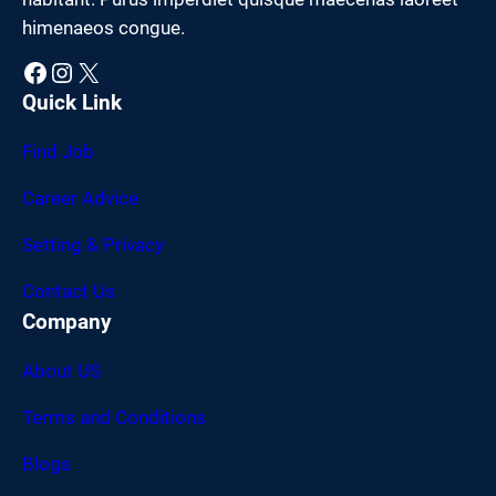
himenaeos congue.
Facebook
Instagram
X
Quick Link
Find Job
Career Advice
Setting & Privacy
Contact Us
Company
About US
Terms and Conditions
Blogs