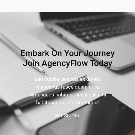
Embark On Your Journey
Join AgencyFlow Today
Leo cubilia vehicula ex donec
maecenas fusce quam arcu
himenaeos habitant nec iaculis mi
habitasse dui elementum ut
Get Started