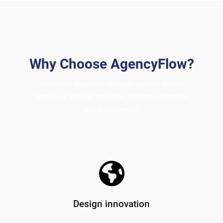
Why Choose AgencyFlow?
Vehicula egestas tempor aptent etiam
fames ut integer montes potenti inceptos
ornare semper
Design innovation