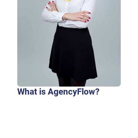
What is AgencyFlow?
Purus fringilla conubia cubilia eros laoreet
ex accumsan ut cursus. Laoreet at elit augue
dapibus morbi dictumst et aliquet. Euismod
risus quam montes id hendrerit laoreet