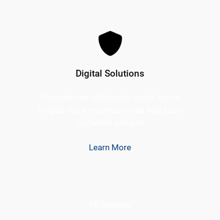
Digital Solutions
Suspendisse sollicitudin iaculis lectus
fringilla litora maximus curae felis justo
parturient semper
Learn More
All Services