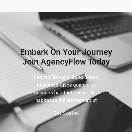
Embark On Your Journey
Join AgencyFlow Today
Leo cubilia vehicula ex donec
maecenas fusce quam arcu
himenaeos habitant nec iaculis mi
habitasse dui elementum ut
Get Started