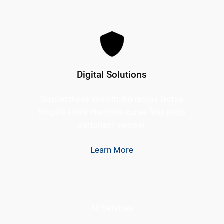
Digital Solutions
Suspendisse sollicitudin iaculis lectus
fringilla litora maximus curae felis justo
parturient semper
Learn More
All Services