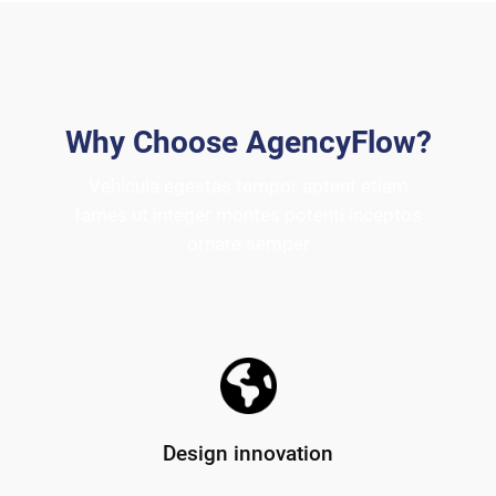
Why Choose AgencyFlow?
Vehicula egestas tempor aptent etiam
fames ut integer montes potenti inceptos
ornare semper
Design innovation