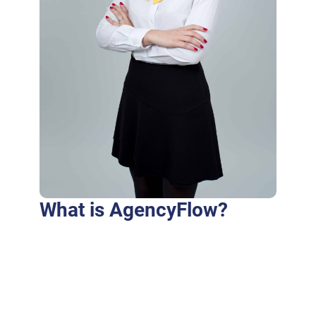
What is AgencyFlow?
Purus fringilla conubia cubilia eros laoreet
ex accumsan ut cursus. Laoreet at elit augue
dapibus morbi dictumst et aliquet. Euismod
risus quam montes id hendrerit laoreet