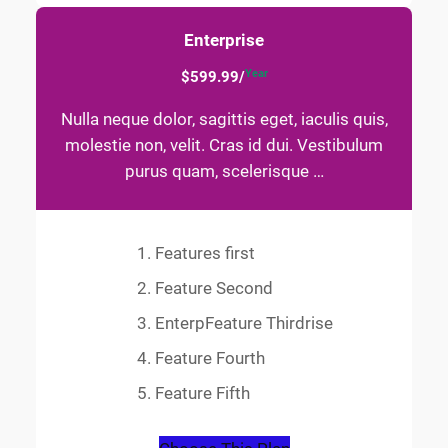
Enterprise
Year
$599.99/
Nulla neque dolor, sagittis eget, iaculis quis,
molestie non, velit. Cras id dui. Vestibulum
purus quam, scelerisque …
Features first
Feature Second
EnterpFeature Thirdrise
Feature Fourth
Feature Fifth