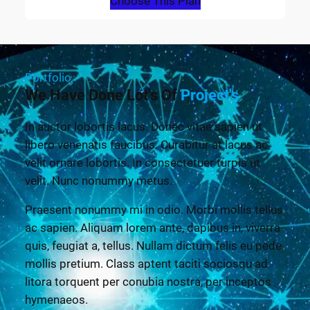
Choose This Plan
Portfolio
We Have Done Lot's Of
Project's
In auctor lobortis lacus. Donec vitae sapien ut
libero venenatis faucibus. Curabitur at lacus ac
velit ornare lobortis. In consectetuer turpis ut
velit. Nunc nonummy metus.
Praesent nonummy mi in odio. Morbi mollis tellus
ac sapien. Aliquam lorem ante, dapibus in, viverra
quis, feugiat a, tellus. Nullam dictum felis eu pede
mollis pretium. Class aptent taciti sociosqu ad
litora torquent per conubia nostra, per inceptos
hymenaeos.