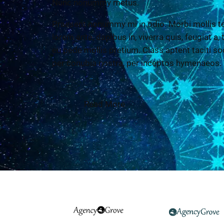
Nunc nonummy metus.
Praesent nonummy mi in odio. Morbi mollis te
lorem ante, dapibus in, viverra quis, feugiat a,
eu pede mollis pretium. Class aptent taciti so
per conubia nostra, per inceptos hymenaeos.
Read More