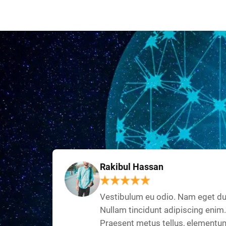
Rakibul Hassan
Vestibulum eu odio. Nam eget du
Nullam tincidunt adipiscing enim.
Praesent metus tellus, elementu