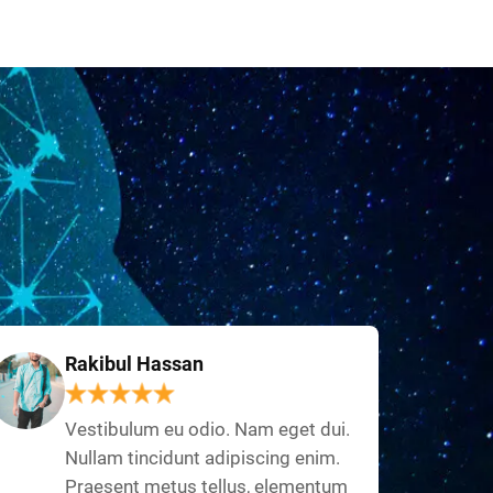
Rakibul Hassan
Vestibulum eu odio. Nam eget dui.
Nullam tincidunt adipiscing enim.
Praesent metus tellus, elementum