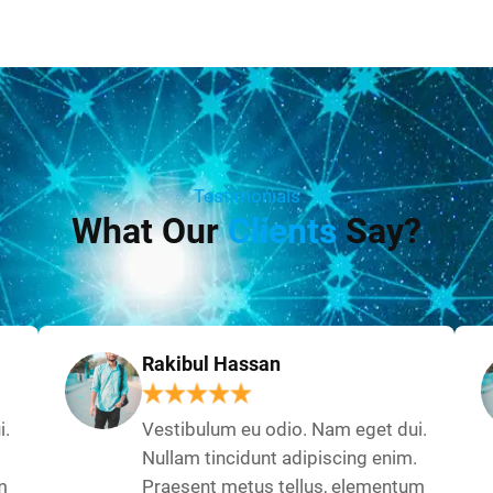
Testimonials
What Our
Clients
Say?
Rakibul Hassan
i.
Vestibulum eu odio. Nam eget dui.
Nullam tincidunt adipiscing enim.
m
Praesent metus tellus, elementum