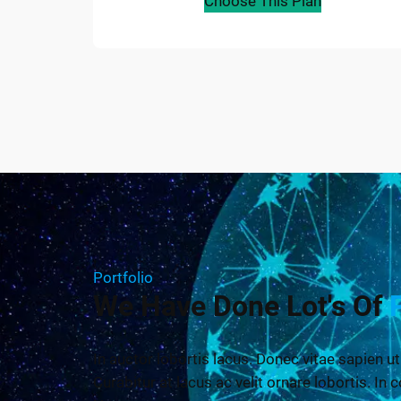
Choose This Plan
Portfolio
We Have Done Lot's Of
In auctor lobortis lacus. Donec vitae sapien ut
Curabitur at lacus ac velit ornare lobortis. In c