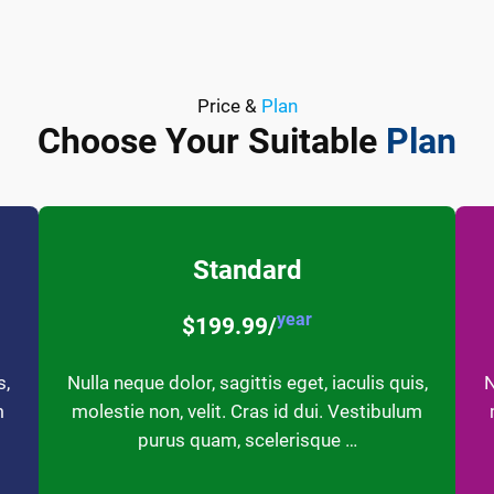
Price &
Plan
Choose Your Suitable
Plan
Standard
year
$199.99/
s,
Nulla neque dolor, sagittis eget, iaculis quis,
N
m
molestie non, velit. Cras id dui. Vestibulum
purus quam, scelerisque …