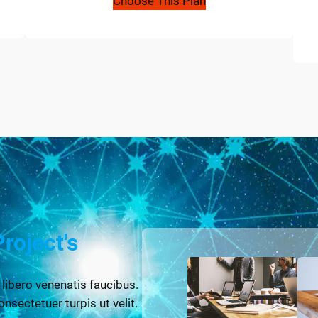
Choose This Plan
Project's
 libero venenatis faucibus.
onsectetuer turpis ut velit.