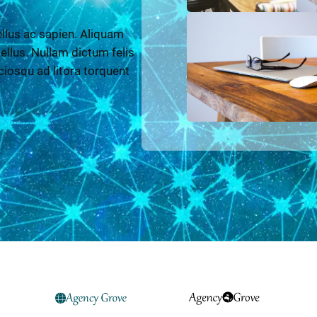
llus ac sapien. Aliquam
 tellus. Nullam dictum felis
ciosqu ad litora torquent