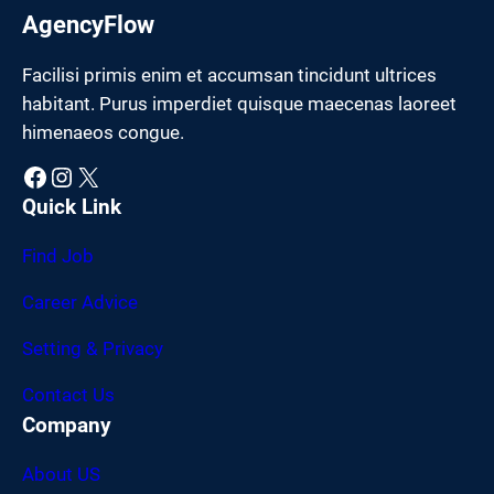
AgencyFlow
Facilisi primis enim et accumsan tincidunt ultrices
habitant. Purus imperdiet quisque maecenas laoreet
himenaeos congue.
Facebook
Instagram
X
Quick Link
Find Job
Career Advice
Setting & Privacy
Contact Us
Company
About US