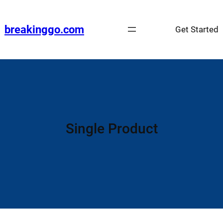
Skip
to
breakinggo.com
Get Started
content
Single Product