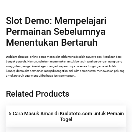
Slot Demo: Mempelajari
Permainan Sebelumnya
Menentukan Bertaruh
Di dalam alam judi online, game mesin slot telah menjadi salah satunya opsi kesukaan bagi
banyak petaruh. Namun, sebelum menentukan untuk bertaruh taruhan dengan uang uang
sungguhan, sangat krusial agar mengerti sepenuhnya cara-cara fungsi game ini. Inilah
konsep demo slot permainan menjadi sangat krusial. Slot demonstrasi menawarkan peluang
untuk petaruh agar menguji berbagai jenis permainan…
Related Products
5 Cara Masuk Aman di Kudatoto.com untuk Pemain
Togel