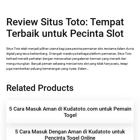
Review Situs Toto: Tempat
Terbaik untuk Pecinta Slot
Situs Toto telah menjadi pilihan utama bagi para pecinta permainan slot, terutama dalam dunia
digital yang terus berkembang. Di tengah maraknya berbagai platform permainan, Situs Toto
berhasil menarik perhatian dengan menawarkan pengalaman bermain yang menarik dan
menguntungkan. Banyak pemain sekarang mencari toto slot yang tidak hanya seru, tetapi
juga memberikan peluang kemenangan yang nyata. Dalam…
Related Products
5 Cara Masuk Aman di Kudatoto.com untuk Pemain
Togel
5 Cara Masuk Dengan Aman di Kudatoto untuk
Pencinta Togel Online