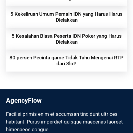
5 Kekeliruan Umum Pemain IDN yang Harus Harus
Dielakkan
5 Kesalahan Biasa Peserta IDN Poker yang Harus
Dielakkan
80 persen Pecinta game Tidak Tahu Mengenai RTP
dari Slot!
AgencyFlow
Facilisi primis enim et accumsan tincidunt ultrices
habitant. Purus imperdiet quisque maecenas laoreet
himenaeos congue.