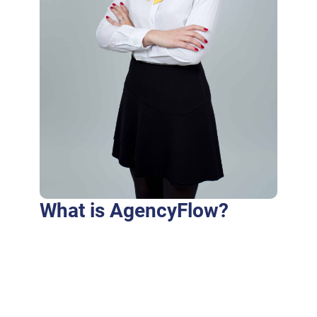
What is AgencyFlow?
Purus fringilla conubia cubilia eros laoreet
ex accumsan ut cursus. Laoreet at elit augue
dapibus morbi dictumst et aliquet. Euismod
risus quam montes id hendrerit laoreet