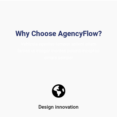
Why Choose AgencyFlow?
Vehicula egestas tempor aptent etiam
fames ut integer montes potenti inceptos
ornare semper
Design innovation