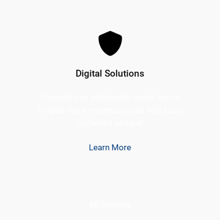
Digital Solutions
Suspendisse sollicitudin iaculis lectus
fringilla litora maximus curae felis justo
parturient semper
Learn More
All Services