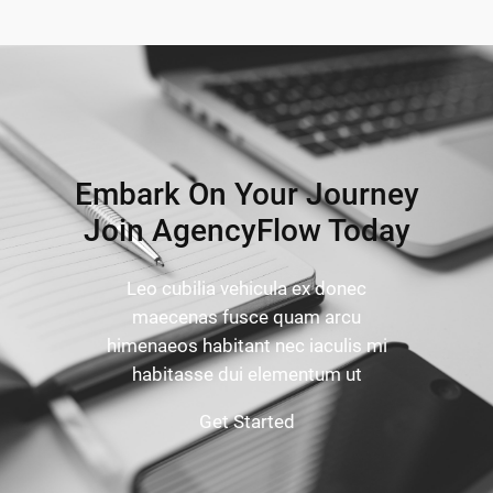
Embark On Your Journey
Join AgencyFlow Today
Leo cubilia vehicula ex donec
maecenas fusce quam arcu
himenaeos habitant nec iaculis mi
habitasse dui elementum ut
Get Started