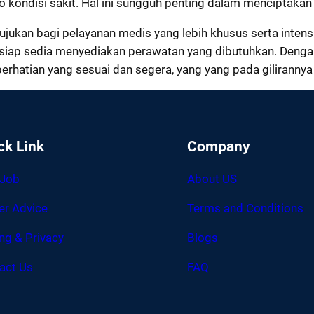
kondisi sakit. Hal ini sungguh penting dalam menciptakan l
rujukan bagi pelayanan medis yang lebih khusus serta inte
iap sedia menyediakan perawatan yang dibutuhkan. Dengan k
perhatian yang sesuai dan segera, yang yang pada giliran
ck Link
Company
 Job
About US
er Advice
Terms and Conditions
ing & Privacy
Blogs
act Us
FAQ