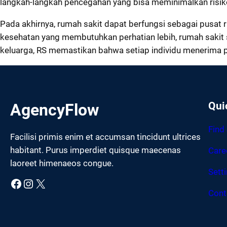
langkah-langkah pencegahan yang bisa meminimalkan risiko 
Pada akhirnya, rumah sakit dapat berfungsi sebagai pusat 
kesehatan yang membutuhkan perhatian lebih, rumah sakit s
keluarga, RS memastikan bahwa setiap individu menerima 
Qui
AgencyFlow
Find
Facilisi primis enim et accumsan tincidunt ultrices
habitant. Purus imperdiet quisque maecenas
Care
laoreet himenaeos congue.
Sett
Facebook
Instagram
X
Cont