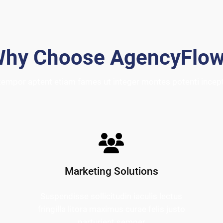
hy Choose AgencyFlo
tempor aptent etiam fames ut integer montes potenti ince
Marketing Solutions
Suspendisse sollicitudin iaculis lectus
fringilla litora maximus curae felis justo
parturient semper