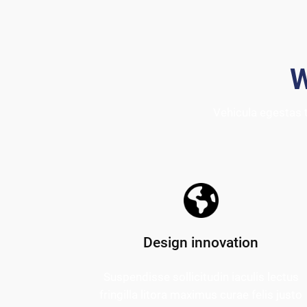
W
Vehicula egestas 
Design innovation
Suspendisse sollicitudin iaculis lectus
fringilla litora maximus curae felis justo