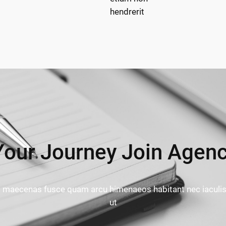
hendrerit
our Journey Join Agen
ec maecenas fusce quam arcu himenaeos habitant nec iaculi
ut