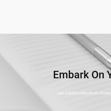
Embark On Y
Leo cubilia vehicula ex don