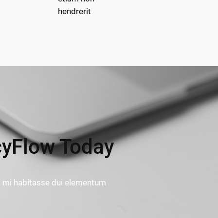
hendrerit
cyFlow Today
s mi habitasse dui elementum