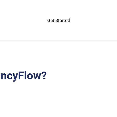
Get Started
encyFlow?
a eros laoreet ex accumsan ut cursus.
 morbi dictumst et aliquet. Euismod risus
reet commodo vulputate suscipit dis vitae.
hendrerit dictum non.