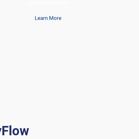
parturient semper
Learn More
yFlow