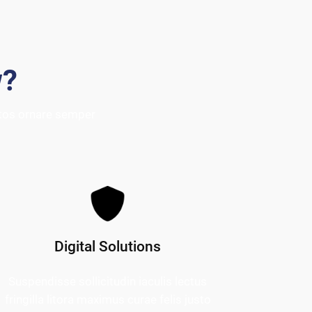
w?
ptos ornare semper
Digital Solutions
Suspendisse sollicitudin iaculis lectus
fringilla litora maximus curae felis justo