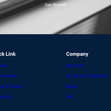
Get Started
ck Link
Company
 Job
About US
er Advice
Terms and Conditions
ing & Privacy
Blogs
act Us
FAQ