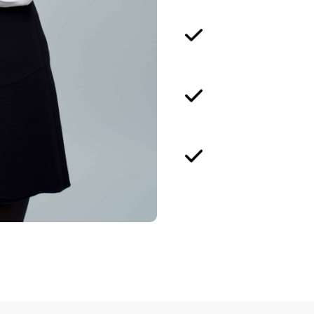
Strategic Appr
Client-Centric
Collaborative 
About Us