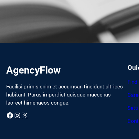
Qui
AgencyFlow
Find
Facilisi primis enim et accumsan tincidunt ultrices
habitant. Purus imperdiet quisque maecenas
Care
laoreet himenaeos congue.
Sett
Facebook
Instagram
X
Cont