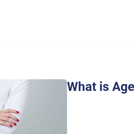
What is Ag
Purus fringilla conubia cubili
Laoreet at elit augue dapibus
quam montes id hendrerit lao
Ligula iaculis turpis per elit 