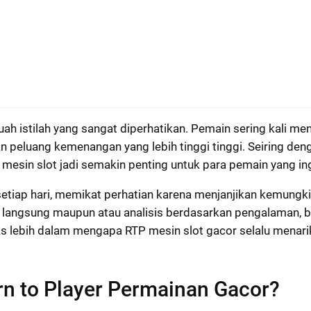
uah istilah yang sangat diperhatikan. Pemain sering kali me
 peluang kemenangan yang lebih tinggi tinggi. Seiring de
er mesin slot jadi semakin penting untuk para pemain yang
i setiap hari, memikat perhatian karena menjanjikan kemun
si langsung maupun atau analisis berdasarkan pengalaman
has lebih dalam mengapa RTP mesin slot gacor selalu menar
n to Player Permainan Gacor?