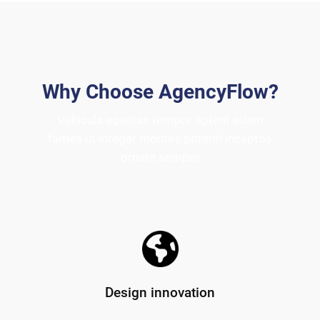
Why Choose AgencyFlow?
Vehicula egestas tempor aptent etiam
fames ut integer montes potenti inceptos
ornare semper
Design innovation