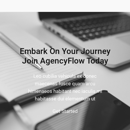
Embark On Your Journey
Join AgencyFlow Today
Leo cubilia vehicula ex donec
maecenas fusce quam arcu
himenaeos habitant nec iaculis mi
habitasse dui elementum ut
Get Started