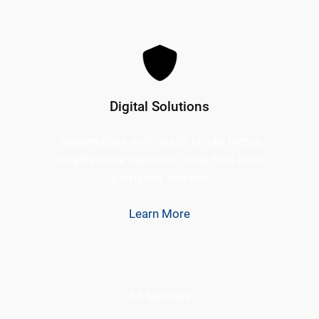
Digital Solutions
Suspendisse sollicitudin iaculis lectus
fringilla litora maximus curae felis justo
parturient semper
Learn More
All Services