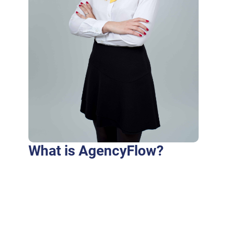
What is AgencyFlow?
Purus fringilla conubia cubilia eros laoreet
ex accumsan ut cursus. Laoreet at elit augue
dapibus morbi dictumst et aliquet. Euismod
risus quam montes id hendrerit laoreet