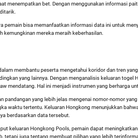
 saat menempatkan bet. Dengan menggunakan informasi pai
itarik.
 pemain bisa memanfaatkan informasi data ini untuk menyu
bah kemungkinan mereka meraih keberhasilan.
 dalam membantu peserta mengetahui koridor dan tren yang
dingkan yang lainnya. Dengan menganalisis keluaran togel
aw mendatang. Hal ini menjadi instrumen yang berharga unt
n pandangan yang lebih jelas mengenai nomor-nomor yang s
ngka waktu tertentu. Keluaran Hongkong menunjukkan bahwa
a berdasarkan data tersebut.
put keluaran Hongkong Pools, pemain dapat meningkatkan 
b, tetapi juga tentang membuat pilihan yang lebih terinf