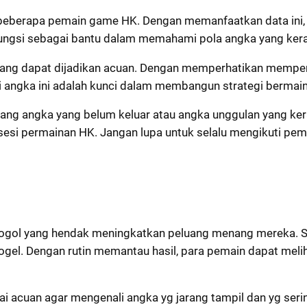
k beberapa pemain game HK. Dengan memanfaatkan data ini,
fungsi sebagai bantu dalam memahami pola angka yang kerap
 yang dapat dijadikan acuan. Dengan memperhatikan memper
ka ini adalah kunci dalam membangun strategi bermain y
entang angka yang belum keluar atau angka unggulan yang k
esi permainan HK. Jangan lupa untuk selalu mengikuti pemb
 togol yang hendak meningkatkan peluang menang mereka. S
ogel. Dengan rutin memantau hasil, para pemain dapat meliha
i acuan agar mengenali angka yg jarang tampil dan yg ser