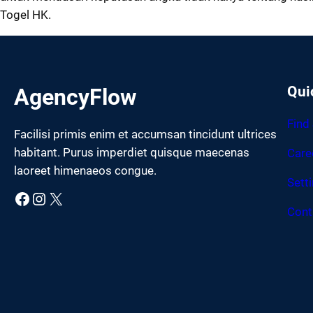
Togel HK.
Qui
AgencyFlow
Find
Facilisi primis enim et accumsan tincidunt ultrices
habitant. Purus imperdiet quisque maecenas
Care
laoreet himenaeos congue.
Sett
Facebook
Instagram
X
Cont