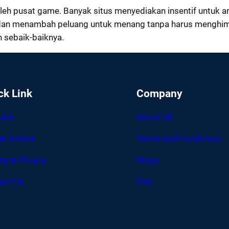
oleh pusat game. Banyak situs menyediakan insentif untu
dan menambah peluang untuk menang tanpa harus menghimp
 sebaik-baiknya.
ck Link
Company
 Job
About US
er Advice
Terms and Conditions
ing & Privacy
Blogs
act Us
FAQ