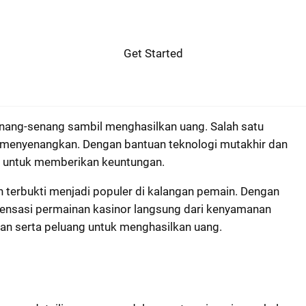
Get Started
enang-senang sambil menghasilkan uang. Salah satu
 menyenangkan. Dengan bantuan teknologi mutakhir dan
 untuk memberikan keuntungan.
h terbukti menjadi populer di kalangan pemain. Dengan
sensasi permainan kasinor langsung dari kenyamanan
gan serta peluang untuk menghasilkan uang.